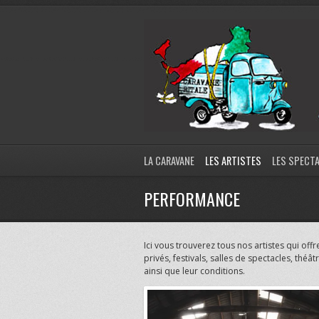
LA CARAVANE
LES ARTISTES
LES SPECT
PERFORMANCE
Ici vous trouverez tous nos artistes qui o
privés, festivals, salles de spectacles, théâ
ainsi que leur conditions.