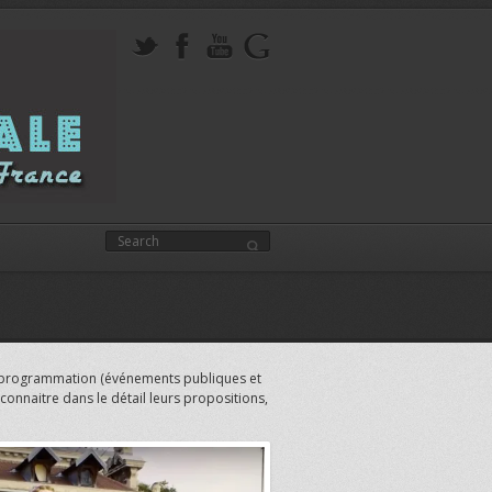
 de programmation (événements publiques et
r connaitre dans le détail leurs propositions,