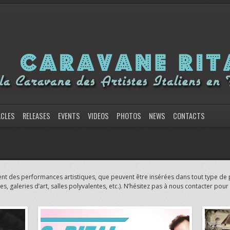
ACLES
RELEASES
EVENTS
VIDEOS
PHOTOS
NEWS
CONTACTS
ffrent des performances artistiques, que peuvent être insérées dans tout type
tres, galeries d’art, salles polyvalentes, etc.). N’hésitez pas à nous contacter pou