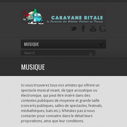
MUSIQUE
MUSIQUE
Ici vous trouverez tous nos artistes qui offrent un
spectacle musical vivant, de type acoustique ou
électronique, qui peut être inséré dans des
contextes publiques de moyenne et grande taille
(concerts publiques, salles de spectacles, festivals,
médiathèques, bals etc.). N’hésitez pas à nous
contacter pour connaitre dans le détail leurs
propositions, ainsi que leur conditions.